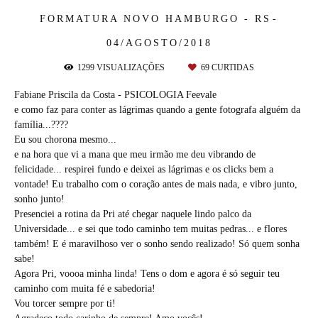
FORMATURA
NOVO HAMBURGO - RS
04/AGOSTO/2018
1299
VISUALIZAÇÕES
69
CURTIDAS
Fabiane Priscila da Costa - PSICOLOGIA Feevale
e como faz para conter as lágrimas quando a gente fotografa alguém da
família...????
Eu sou chorona mesmo...
e na hora que vi a mana que meu irmão me deu vibrando de
felicidade... respirei fundo e deixei as lágrimas e os clicks bem a
vontade! Eu trabalho com o coração antes de mais nada, e vibro junto,
sonho junto!
Presenciei a rotina da Pri até chegar naquele lindo palco da
Universidade... e sei que todo caminho tem muitas pedras... e flores
também! E é maravilhoso ver o sonho sendo realizado! Só quem sonha
sabe!
Agora Pri, voooa minha linda! Tens o dom e agora é só seguir teu
caminho com muita fé e sabedoria!
Vou torcer sempre por ti!