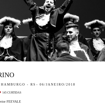
RINO
 HAMBURGO - RS
06/JANEIRO/2018
145
CURTIDAS
xterior FEEVALE