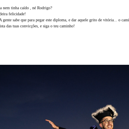
ha nem tinha caído , né Rodrigo?
deira felicidade!
 A gente sabe que para pegar este diploma, e dar aquele grito de vitória... o cam
sta das tuas convicções, e siga o teu caminho!