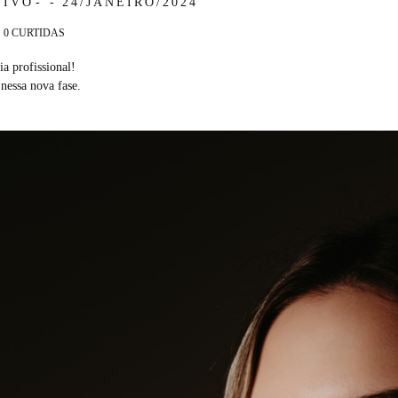
TIVO
24/JANEIRO/2024
0
CURTIDAS
a profissional!
nessa nova fase.