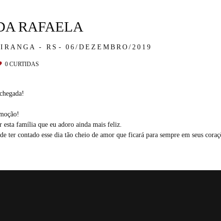
DA RAFAELA
IRANGA - RS
06/DEZEMBRO/2019
0
CURTIDAS
 chegada!
emoção!
 esta família que eu adoro ainda mais feliz.
e ter contado esse dia tão cheio de amor que ficará para sempre em seus coraç