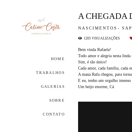
A CHEGADA 
NASCIMENTOS
SAP
1205
VISUALIZAÇÕES
Bem vinda Rafaela!
Todo amor e alegria nesta linda
HOME
Sim, é tão único!
Cada amor, cada família, cada 
TRABALHOS
A mana Rafa chegou, para tornar
E eu, tenho um orgulho imenso d
GALERIAS
Um beijo enorme, Cá
SOBRE
CONTATO