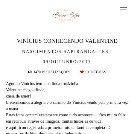
VINÍCIUS CONHECENDO VALENTINE
NASCIMENTOS
SAPIRANGA - RS
09/OUTUBRO/2017
1470
VISUALIZAÇÕES
0
CURTIDAS
Agora o Vinícius tem uma linda irmãzinha...
Valentine chegou linda,
cheia de amor!
E eternizamos a alegria e o carinho do Vinícius vendo pela primeira vez
a mana...
Estas fotos contam exatamente como tudo aconteceu... fico muito feliz
em retribuir através de imagens, muitas histórias de vida,
e aqui ficou registrada a primeira foto da família completa :D
os sorrisos da bisa, dos avós, dos dindos e titios...