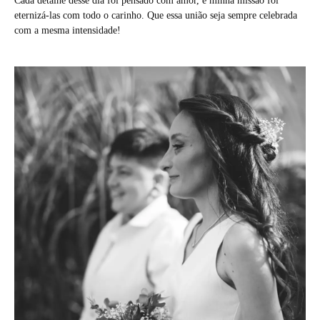
Cada detalhe desse dia foi pensado com amor, e minha missão foi
eternizá-las com todo o carinho. Que essa união seja sempre celebrada
com a mesma intensidade!