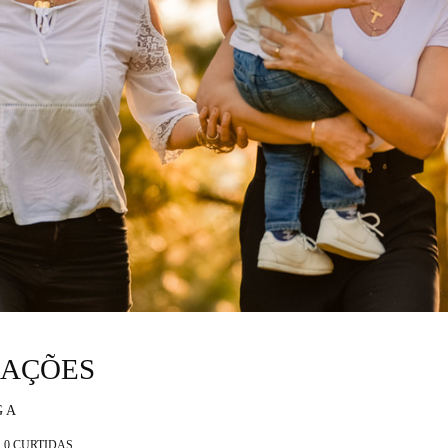
RAÇÕES
GA
0
CURTIDAS