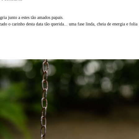
ria junto a estes tão amados papais.
zado o carinho desta data tão querida... uma fase linda, cheia de energia e folia