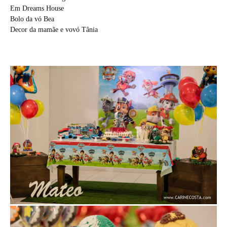
Em Dreams House
Bolo da vó Bea
Decor da mamãe e vovó Tânia