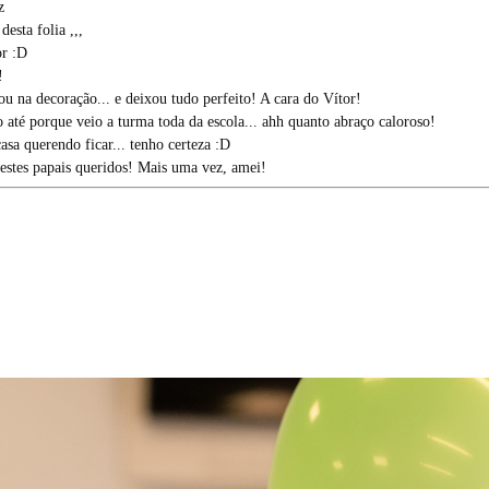
z
esta folia ,,,
or :D
!
 na decoração... e deixou tudo perfeito! A cara do Vítor!
até porque veio a turma toda da escola... ahh quanto abraço caloroso!
casa querendo ficar... tenho certeza :D
estes papais queridos! Mais uma vez, amei!