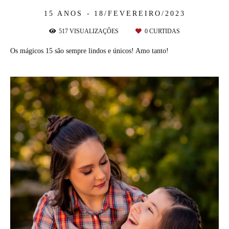
15 ANOS
18/FEVEREIRO/2023
517
VISUALIZAÇÕES
0
CURTIDAS
Os mágicos 15 são sempre lindos e únicos! Amo tanto!