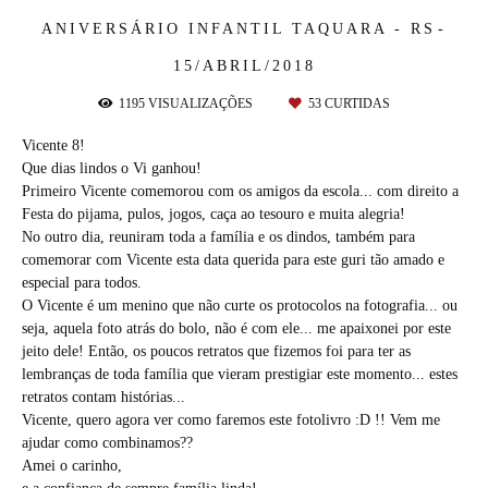
ANIVERSÁRIO INFANTIL
TAQUARA - RS
15/ABRIL/2018
1195
VISUALIZAÇÕES
53
CURTIDAS
Vicente 8!
Que dias lindos o Vi ganhou!
Primeiro Vicente comemorou com os amigos da escola... com direito a
Festa do pijama, pulos, jogos, caça ao tesouro e muita alegria!
No outro dia, reuniram toda a família e os dindos, também para
comemorar com Vicente esta data querida para este guri tão amado e
especial para todos.
O Vicente é um menino que não curte os protocolos na fotografia... ou
seja, aquela foto atrás do bolo, não é com ele... me apaixonei por este
jeito dele! Então, os poucos retratos que fizemos foi para ter as
lembranças de toda família que vieram prestigiar este momento... estes
retratos contam histórias...
Vicente, quero agora ver como faremos este fotolivro :D !! Vem me
ajudar como combinamos??
Amei o carinho,